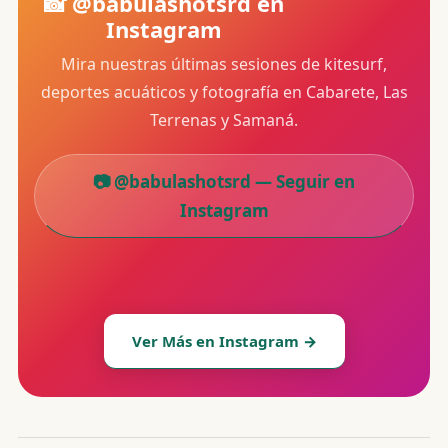
📸 @babulashotsrd en
Instagram
Mira nuestras últimas sesiones de kitesurf,
deportes acuáticos y fotografía en Cabarete, Las
Terrenas y Samaná.
📷 @babulashotsrd — Seguir en
Instagram
Ver Más en Instagram →