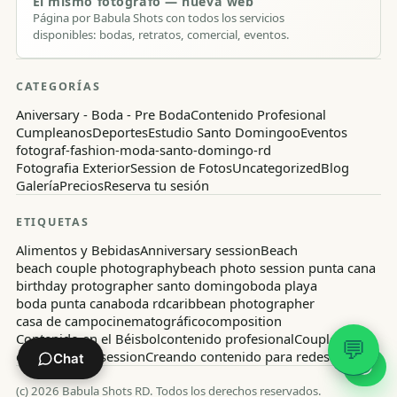
El mismo fotógrafo — nueva web
Página por Babula Shots con todos los servicios
disponibles: bodas, retratos, comercial, eventos.
CATEGORÍAS
Aniversary - Boda - Pre Boda
Contenido Profesional
Cumpleanos
Deportes
Estudio Santo Domingoo
Eventos
fotograf-fashion-moda-santo-domingo-rd
Fotografia Exterior
Session de Fotos
Uncategorized
Blog
Galería
Precios
Reserva tu sesión
ETIQUETAS
Alimentos y Bebidas
Anniversary session
Beach
beach couple photography
beach photo session punta cana
birthday protographer santo domingo
boda playa
boda punta cana
boda rd
caribbean photographer
casa de campo
cinematográfico
composition
Contenido en el Béisbol
contenido profesional
Couple
💬
couple photo session
Creando contenido para redes
Chat
(c)
2026
Babula Shots RD.
Todos los derechos reservados.